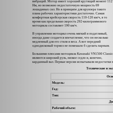
вибраций. Мотор имеет хороший крутящий момент 112
Нм, но возможно недостаточную мощность 69
лошадиных сил. Но в принципе для круизера такого
плана рабочих характеристики достаточно. Самая
комфортная крейсерская скорость 110-120 км/ч, в то
время как предельная скорость 292-килограммового
мотоцикла составляет 190 км/ч.
В управлении мотоцикл очень мягкий и податливый,
иногда даже создается впечатление, что он несколько
медленный для его стиля и веса. А вот передний
однодисковый тормоз не помешало б сделать парным.
Большими плюсами мотоцикла Kawasaki VN1500 Classic
являются широкий руль, низкое седло и, конечно,
карданный вал. Первые версии испытывали недостатки в
Те
хнически
е
и эк
Осн
Модель:
Год:
Тип:
Дв
Рабочий объем: