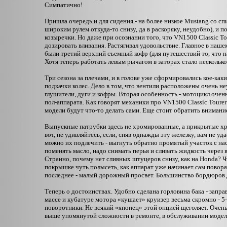
Симпатично!
Пришла очередь и для сидения - на более низкое Mustang со сп
широким рулем откуда-то снизу, да в раскоряку, неудобно), и 
козыречки. Но даже при осознании того, что VN1500 Classic Tou
дозировать вливания. Растягивал удовольствие. Главное в на
были третий верхний съемный кофр (для путешествий то, что н
Хотя теперь работать левым рычагом в заторах стало несколько
Три сезона за плечами, и в голове уже сформировались кое-ка
подкачки колес. Дело в том, что вентили расположены очень н
глушители, дуги и кофры. Вторая особенность - мотоцикл очень
пол-аппарата. Как говорят механики про VN1500 Classic Tourer 
модели будут что-то делать сами. Еще стоит обратить вниман
Выпускные патрубки здесь не хромированные, а прикрытые х
вот, не удивляйтесь, если, сняв однажды эту железку, вам не у
можно их подлечить - выгнуть обратно промятый участок с на
поменять масло, надо снимать перья и сливать жидкость через 
Странно, почему нет сливных штуцеров снизу, как на Honda? Ч
покрышке чуть полысеть, как аппарат уже начинает сам поворач
последнее - малый дорожный просвет. Большинство бордюров
Теперь о достоинствах. Удобно сделана горловина бака - запра
массе и кубатуре мотора «кушает» круизер весьма скромно -
поворотники. Не всякий «японец» этой опцией щеголяет. Очен
выше упомянутой сложности в ремонте, в обслуживании модель