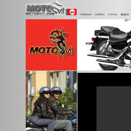
главная
ликбез
статьи
фору