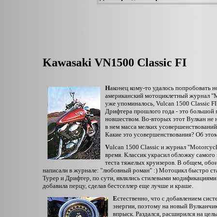
Kawasaki VN1500 Classic FI
Н
аконец кому-то удалось попробовать но
американский мотоциклетный журнал "Mot
уже упоминалось, Vulcan 1500 Classic F
Дрифтера прошлого года - это большой п
новшеством. Во-вторых этот Вулкан не 
в нем масса мелких усовершенствований
Какие это усовершенствования? Об этом,
V
ulcan 1500 Classic и журнал "Motorcycl
время. Классик украсил обложку самого 
теста тяжелых круизеров. В общем, обои
написали в журнале: "любовный роман" :) Мотоцикл быстро ст
Турер и Дрифтер, по сути, являлись стилевыми модификациями 
добавила перцу, сделав бестселлер еще лучше и краше.
Е
стественно, что с добавлением сис
энергии, поэтому на новый Вулканчи
впрыск. Раздался, расширился на цел