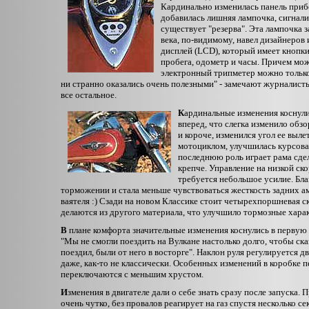
Кардинально изменилась панель приб
добавилась лишняя лампочка, сигнали
существует "резерва". Эта лампочка з
века, по-видимому, навел дизайнеров
дисплей (LCD), который имеет кнопки
пробега, одометр и часы. Причем мо
электронный трипметер можно только 
ни странно оказались очень полезными" - замечают журналисты.
все остальное.
К
ардинальные изменения коснули
вперед, что слегка изменило обзо
и короче, изменился угол ее выле
мотоциклом, улучшилась курсовая
последнюю роль играет рама сдел
крепче. Управление на низкой ско
требуется небольшое усилие. Бла
торможении и стала меньше чувствоваться жесткость задних ам
ваятеля :) Сзади на новом Классике стоит четырехпоршневая 
делаются из другого материала, что улучшило тормозные хара
В
плане комфорта значительные изменения коснулись в первую 
"Мы не смогли поездить на Вулкане настолько долго, чтобы ска
поездил, были от него в восторге". Наклон руля регулируется 
даже, как-то не классически. Особенных изменений в коробке п
переключаются с меньшим хрустом.
И
зменения в двигателе дали о себе знать сразу после запуска.
очень чутко, без провалов реагирует на газ спустя несколько с