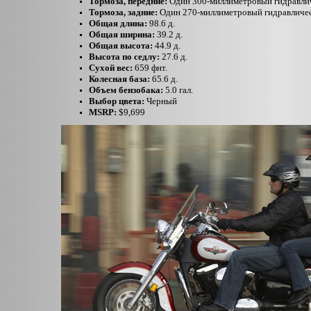
Тормоза, передние:
Один 300-миллиметровый гидравли
Тормоза, задние:
Один 270-миллиметровый гидравличе
Общая длина:
98.6 д.
Общая ширина:
39.2 д.
Общая высота:
44.9 д.
Высота по седлу:
27.6 д.
Сухой вес:
659 фнт.
Колесная база:
65.6 д.
Объем бензобака:
5.0 гал.
Выбор цвета:
Черный
MSRP:
$9,699