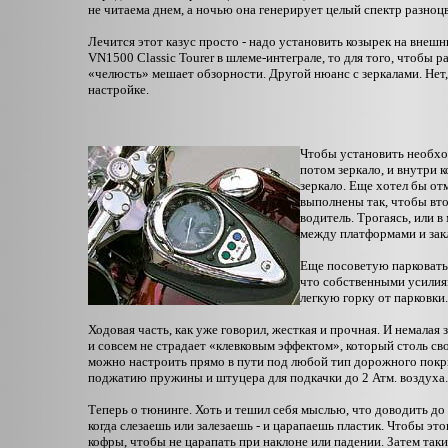
не читаема днем, а ночью она генерирует целый спектр разноц
Лечится этот казус просто - надо установить козырек на внеш
VN1500 Classic Tourer в шлеме-интеграле, то для того, чтобы р
«челюсть» мешает обзорности. Другой нюанс с зеркалами. Нет,
настройке.
Чтобы установить необхо
потом зеркало, и внутри к
зеркало. Еще хотел бы о
выполнены так, чтобы вт
водитель. Трогаясь, или 
между платформами и зак
Еще посоветую парковать 
что собственными усилиям
легкую горку от парковки
Ходовая часть, как уже говорил, жесткая и прочная. И немалая 
и совсем не страдает «клевковым эффектом», который столь св
можно настроить прямо в пути под любой тип дорожного покр
поджатию пружины и штуцера для подкачки до 2 Атм. воздуха.
Теперь о тюнинге. Хоть и тешил себя мыслью, что доводить до
когда слезаешь или залезаешь - и царапаешь пластик. Чтобы эт
кофры, чтобы не царапать при наклоне или падении. Затем так