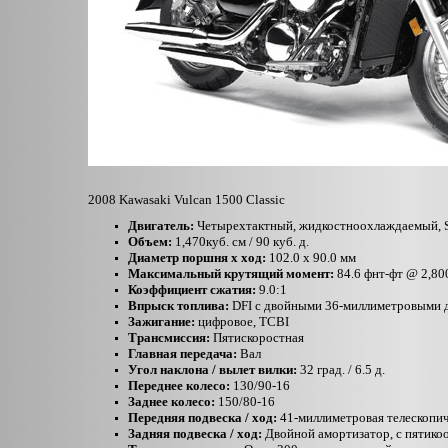
2008 Kawasaki Vulcan 1500 Classic
Двигатель:
Четырехтактный, жидкостноохлаждаемый, SO
Объем:
1,470куб. см / 90 куб. д.
Диаметр поршня x ход:
102.0 x 90.0 мм
Максимальный крутящий момент:
84.6 фнт-фт @ 2,80
Коэффициент сжатия:
9.0:1
Впрыск топлива:
DFI с двойными 36-миллиметровыми 
Зажигание:
цифровое, TCBI
Трансмиссия:
Пятискоростная
Главная передача:
Вал
Угол наклона / вылет вилки:
32 град. / 6.5 д.
Переднее колесо:
130/90-16
Заднее колесо:
150/80-16
Передняя подвеска / ход:
41-миллиметровая телескопиче
Задняя подвеска / ход:
Двойной амортизатор, с пятикоо