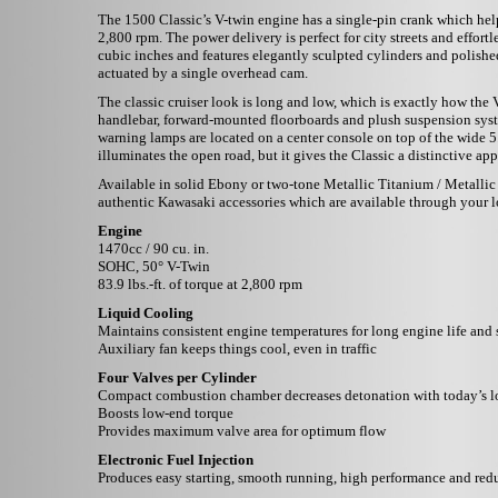
The 1500 Classic’s V-twin engine has a single-pin crank which hel
2,800 rpm. The power delivery is perfect for city streets and effor
cubic inches and features elegantly sculpted cylinders and polished
actuated by a single overhead cam.
The classic cruiser look is long and low, which is exactly how the 
handlebar, forward-mounted floorboards and plush suspension syst
warning lamps are located on a center console on top of the wide 5
illuminates the open road, but it gives the Classic a distinctive ap
Available in solid Ebony or two-tone Metallic Titanium / Metallic
authentic Kawasaki accessories which are available through your l
Engine
1470cc / 90 cu. in.
SOHC, 50° V-Twin
83.9 lbs.-ft. of torque at 2,800 rpm
Liquid Cooling
Maintains consistent engine temperatures for long engine life and
Auxiliary fan keeps things cool, even in traffic
Four Valves per Cylinder
Compact combustion chamber decreases detonation with today’s l
Boosts low-end torque
Provides maximum valve area for optimum flow
Electronic Fuel Injection
Produces easy starting, smooth running, high performance and red