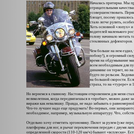
Началась притирка. Мы пр
отрицательными качествам
усовершенствовать. Первы
блещет, посему пришлось 
стало легче рулить, особе
Хоть основной «лопух» и 
водителей маленького рос
голову начинало мотать 
стеклянных дефлекторов.
Чем больше на нем ездил,
побоку!), и огромный сил
время на обдумывание мане
всем необходимым для пут
динамике он теряет, но на
будто по рельсам. Ходова
на большой скорости. Есл
страха, то на «турере» и 
Но вернемся к главному. Настоящим откровением для меня стал
великолепная, когда передвигаешься в «пробке», можно даже зас
виражи как неваляшку. Правда, не надо забывать о равномерной 
Что-то лучшее надо еще придумать! Во-первых, они запираются
необходимое, например, музыкальную аппаратуру. Что, собстве
Отдельно хочу отметить эргономику. Пилот за рулем (уже пер
платформы для ног, и рычаг переключения передач с двумя лап
определенной скорости (110-120 км/ч) бывают «всплески». Ест