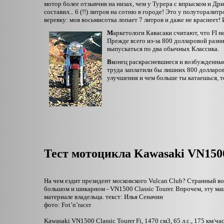
мотор более отзывчив на низах, чем у Турера с впрыском и Др
составил... 6 (!!) литров на сотню в городе! Это у полуторалит
веревку: моя восьмисотка лопает 7 литров и даже не краснеет! 
М
аркетологи Кавасаки считают, что FI 
Прежде всего из-за 800 долларовой разн
выпускаться по два обычных Классика.
В
конец раскрасневшиеся и возбужденные
труда заплатили бы лишних 800 долларо
улучшения и чем больше ты катаешься, т
Тест мотоцикла Kawasaki VN1500
На чем ездит президент московского Vulcan Club? Странный воп
большом и шикарном - VN1500 Classic Tourer. Впрочем, эту м
материале владельца. текст: Илья Сеначин
фото: Fot’n’racer
Kawasaki VN1500 Classic Tourer Fi, 1470 см3, 65 л.с., 175 км/час