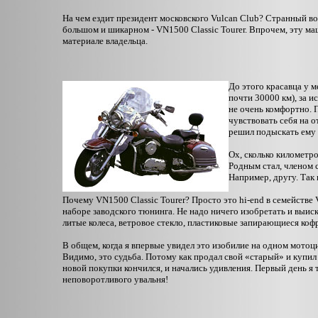
На чем ездит президент московского Vulcan Club? Странный воп
большом и шикарном - VN1500 Classic Tourer. Впрочем, эту м
материале владельца.
До этого красавца у м
почти 30000 км), за и
не очень комфортно. 
чувствовать себя на 
решил подыскать ему 
Ох, сколько километр
Родным стал, членом с
Например, другу. Так 
Почему VN1500 Classic Tourer? Просто это hi-end в семействе 
наборе заводского тюнинга. Не надо ничего изобретать и выиск
литые колеса, ветровое стекло, пластиковые запирающиеся коф
В общем, когда я впервые увидел это изобилие на одном мотоцикл
Видимо, это судьба. Потому как продал свой «старый» и купи
новой покупки кончился, и начались удивления. Первый день я т
неповоротливого увальня!