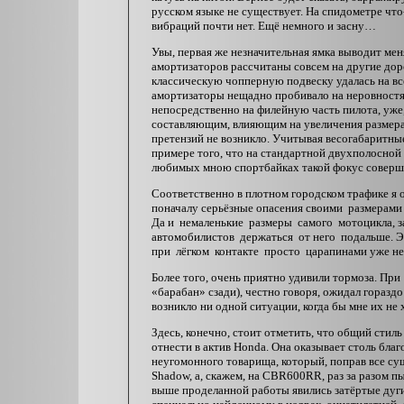
русском языке не существует. На спидометре что
вибраций почти нет. Ещё немного и засну…
Увы, первая же незначительная ямка выводит мен
амортизаторов рассчитаны совсем на другие до
классическую чопперную подвеску удалась на вс
амортизаторы нещадно пробивало на неровностях
непосредственно на филейную часть пилота, уже,
составляющим, влияющим на увеличения размера 
претензий не возникло. Учитывая весогабаритные
примере того, что на стандартной двухполосной 
любимых мною спортбайках такой фокус соверше
Соответственно в плотном городском трафике 
поначалу серьёзные опасения своими размерами
Да и немаленькие размеры самого мотоцикла, з
автомобилистов держаться от него подальше. Эт
при лёгком контакте просто царапинами уже не
Более того, очень приятно удивили тормоза. Пр
«барабан» сзади), честно говоря, ожидал гораздо
возникло ни одной ситуации, когда бы мне их не 
Здесь, конечно, стоит отметить, что общий сти
отнести в актив Honda. Она оказывает столь бла
неугомонного товарища, который, поправ все су
Shadow, а, скажем, на CBR600RR, раз за разом п
выше проделанной работы явились затёртые дуги