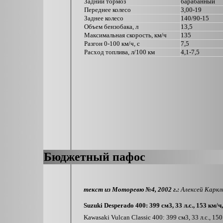
Задний тормоз
барабанный
Переднее колесо
3,00-19
Заднее колесо
140/90-15
Объем бензобака, л
13,5
Максимальная скорость, км/ч
135
Разгон 0-100 км/ч, с
7,5
Расход топлива, л/100 км
4,1-7,5
Бюджетный пафос
текст из Моторевю №4, 2002 г.:
Алексей Каркл
Suzuki Desperado 400: 399 см3, 33 л.с., 153 км/ч
Kawasaki Vulcan Classic 400: 399 см3, 33 л.с., 15