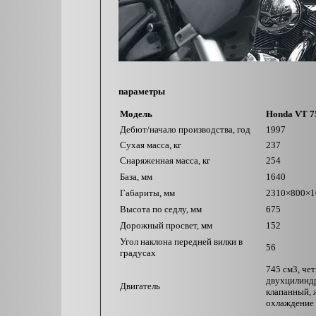
параметры
Модель
Honda VT 7
Дебют/начало производства, год
1997
Сухая масса, кг
237
Снаряженная масса, кг
254
База, мм
1640
Габариты, мм
2310×8
Высота по седлу, мм
675
Дорожный просвет, мм
152
Угол наклона передней вилки в
56
градусах
745 см3, че
двухцилиндр
Двигатель
клапанный, 
охлаждение