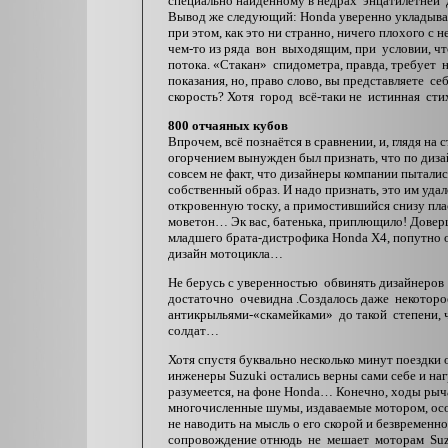
специально найденному в недрах энцатилетней
Вывод же следующий: Honda уверенно укладывае
при этом, как это ни странно, ничего плохого с 
чем-то из ряда вон выходящим, при условии, 
потока. «Стакан» спидометра, правда, требует 
показания, но, право слово, вы представляете
скорость? Хотя город всё-таки не истинная сти
800 отчаяных кубов
Впрочем, всё познаётся в сравнении, и, глядя на
огорчением вынужден был признать, что по диз
совсем не факт, что дизайнеры компании пыталис
собственный образ. И надо признать, это им уда
откровенную тоску, а примостившийся снизу пла
моветон… Эк вас, батенька, приплющило! Доверш
младшего брата-дистрофика Honda Х4, попутно о
дизайн мотоцикла…
Не берусь с уверенностью обвинять дизайнеров
достаточно очевидна .Создалось даже некотор
антикрыльями-«скамейками» до такой степени, 
солдат…
Хотя спустя буквально несколько минут поездки
инженеры Suzuki остались верны сами себе и н
разумеется, на фоне Honda… Конечно, ходы рыча
многочисленные шумы, издаваемые мотором, осо
не наводить на мысль о его скорой и безвременн
сопровождение отнюдь не мешает моторам Suzu