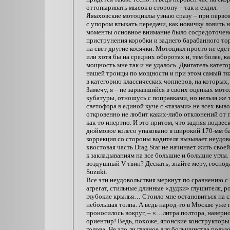
оттопыривать мысок в сторону – так и ездил.
Ямаховские мотоциклы узнаю сразу – при перво
с упором втыкать передачи, как новичку ловить 
моменты основное внимание было сосредоточено
приструнения коробки и заднего барабанного тор
на свет другие косячки. Мотоцикл просто не едет!
или хотя бы на средних оборотах и, тем более, 
мощность мне так и не удалось. Двигатель катего
нашей троицы по мощности и при этом самый тяж
в категорию классических чопперов, на которых,
Замечу, я – не зарвавшийся в своих оценках мото
кубатуры, отношусь с поправками, но нельзя же 
светофора в единой куче с «тазами» не всех выв
откровенно не любит каких-либо отклонений от 
как-то инертно. И это притом, что задняя подвес
дюймовое колесо упаковано в широкий 170-мм ба
коррекция со стороны водителя вызывает неудово
хвостовая часть Drag Star не начинает жить свое
к закладываниям на все большие и большие углы
воздушный V-твин? Дескать, знайте меру, господ
Suzuki.
Все эти неудовольствия меркнут по сравнению 
агрегат, стильные длинные «дудки» глушителя, ро
глубокие крылья… Стоило мне остановиться на св
небольшая толпа. А ведь народ-то в Москве уже
проносилось вокруг, – «…литра полтора, наверно
ориентир! Ведь, похоже, японские конструкторы
голова. Не это ли главное для большинства польз