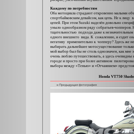
Каждому по потребностям
Оба мотоцикла страдают откровенно малыми объ
спортбайковским девайсом, как цепь. Не к лицу 
цепей. При этом Suzuki наделён довольно специ
уныло однообразном ряду собратьев-чопперов. H
тщательностью подхода даже к незначительным д
одного внешнего вида. К сожалению, и ездит она
негативу применительно к чопперу? Здесь же н
выбирать дальнейшее мотосуществование только
мой выбор был бы не столь однозначен, как мне 
очень люблю путешествовать, а здесь очевидны 
городе и просто при более активном пилотирован
выбора между «Тенью» и «Отчаянием» предстоят
Honda VT750 Shad
Предыдущая фотография