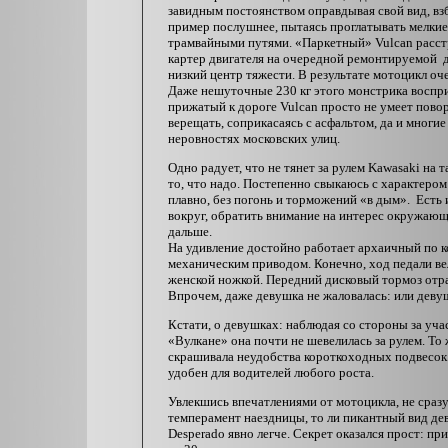
завидным постоянством оправдывая свой вид, взб
пример послушнее, пытаясь проглатывать мелкие
трамвайными путями. «Паркетный» Vulcan расст
картер двигателя на очередной ремонтируемой д
низкий центр тяжести. В результате мотоцикл оч
Даже нешуточные 230 кг этого монстрика воспри
прижатый к дороге Vulcan просто не умеет пово
верещать, соприкасаясь с асфальтом, да и многи
неровностях московских улиц.
Одно радует, что не тянет за рулем Kawasaki на
то, что надо. Постепенно свыкаюсь с характером
плавно, без погонь и торможений «в дым». Есть и
вокруг, обратить внимание на интерес окружаю
дальше.
На удивление достойно работает архаичный по к
механическим приводом. Конечно, ход педали вел
женской ножкой. Передний дисковый тормоз отраб
Впрочем, даже девушка не жаловалась: или дев
Кстати, о девушках: наблюдая со стороны за учас
«Вулкане» она почти не шевелилась за рулем. То 
скрашивала неудобства короткоходных подвесок.
удобен для водителей любого роста.
Увлекшись впечатлениями от мотоцикла, не сразу 
темперамент наездницы, то ли пикантный вид дев
Desperado явно легче. Секрет оказался прост: 