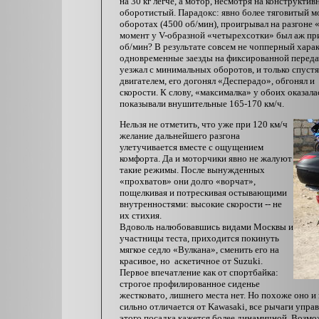
на 30 кг легче, а мотор, несмотря на конструкт
оборотистый. Парадокс: явно более тяговитый 
оборотах (4500 об/мин), проигрывал на разгоне
момент у V-образной «четырехсотки» был аж пр
об/мин? В результате совсем не чопперный харак
одновременные заезды на фиксированной передаче
уезжал с минимальных оборотов, и только спуст
двигателем, его догонял «Десперадо», обгонял 
скорости. К слову, «максималка» у обоих оказала
показывали внушительные 165-170 км/ч.
Нельзя не отметить, что уже при 120 км/ч
желание дальнейшего разгона
улетучивается вместе с ощущением
комфорта. Да и моторчики явно не жалуют
такие режимы. После вынужденных
«прохватов» они долго «ворчат»,
пощелкивая и потрескивая остывающими
внутренностями: высокие скорости -- не
их стихия.
Вдоволь налюбовавшись видами Москвы и
участницы теста, приходится покинуть
мягкое седло «Вулкана», сменить его на
красивое, но аскетичное от Suzuki.
Первое впечатление как от спортбайка:
строгое профилированное сиденье
жестковато, лишнего места нет. Но похоже оно и 
сильно отличается от Kawasaki, все рычаги управ
этого посадка кажется более динамичной. Возмо