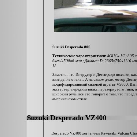
Suzuki Desperado 800
Технические характеристики:
4OHC4-V2; 805 см
6кгм/4500об.мин.; Данные: D: 2365х750х1110 мм;
15
Заметно, что Интрудер и Десперадо похожи, ка
взгляда, не очень... А на самом деле, мотор Десп
модифицированный силовой агрегат VS800. Выт
экстерьер, передняя вилка перевернутого типа, 
широкий руль, все это говорит о том, что перед 
американском стиле.
Suzuki Desperado VZ400
Desperado
VZ
400 легче, чем Kawasaki Vulcan Cla