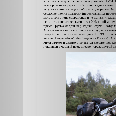
колесная база даже больше, чем у Yamaha XVS110
темперамент «сузучьего» V-твина жидкостного о
тягу на низких и средних оборотах, за рулем De
седло, неплохие подвески (передняя вилка переве
мотоцикла очень современен и не выглядит эдаки
все его технические вкусности). У базовой модел
прямой руль а-ля дрэг-бар. Редкий случай, когд
X встречается в салонах гораздо чаще, чем стоко
полуобтекателе и нижнем «плуге». С 1999 года с
версию Desperado Winder (редкую в России). Эта
килограммов и сильно отличается внешне: перед
покрашен в черный цвет, вместо перевернутой ви