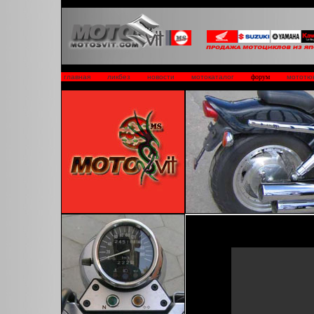
главная
ликбез
новости
мотокаталог
форум
мототю