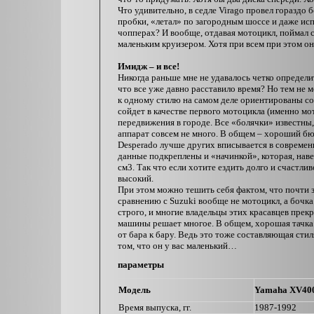
Что удивительно, в седле Virago провел гораздо
пробки, «летал» по загородным шоссе и даже исп
чопперах? И вообще, отдавая мотоцикл, поймал с
маленьким круизером. Хотя при всем при этом о
Имидж – и все!
Никогда раньше мне не удавалось четко определ
что все уже давно расставило время? Но тем н
к одному стилю на самом деле ориентированы со
сойдет в качестве первого мотоцикла (именно мот
передвижения в городе. Все «болячки» известны, 
аппарат совсем не много. В общем – хороший б
Desperado лучше других вписывается в совреме
данные подкреплены и «начинкой», которая, нав
см3. Так что если хотите ездить долго и счастлив
высокий.
При этом можно тешить себя фактом, что почти за
сравнению с Suzuki вообще не мотоцикл, а бочка
строго, и многие владельцы этих красавцев прекр
машины решает многое. В общем, хорошая тачка 
от бара к бару. Ведь это тоже составляющая сти
том, что он у вас маленький…
параметры
Модель
Yamaha XV400
Время выпуска, гг.
1987-1992