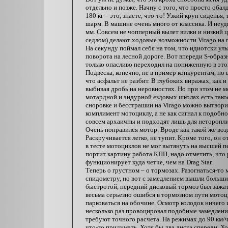
отдельно и позже. Начну с того, что просто обал
180 кг – это, знаете, что-то! Узкий круп сиден
шарм. В машине очень много от классика. И неуд
мм. Совсем не чопперный вылет вилки и низкий 
седлом) делают ходовые возможности Virago на 
На секунду поймал себя на том, что идиотски у
поворота на лесной дороге. Вот впереди S-образн
только опасливо переходил на пониженную в этом 
Подвеска, конечно, не в пример конкурентам, но 
что асфальт не разбит. В глубоких виражах, как 
выбивая дробь на неровностях. Но при этом не 
мотардной и эндурной ездовых школах есть такое
сноровке и бесстрашии на Virago можно вытвори
комплимент мотоциклу, а не как сигнал к подобн
совсем архаичны и подходят лишь для неторопли
Очень понравился мотор. Вроде как такой же возд
Раскручивается легко, не тупит. Кроме того, он
в тесте мотоциклов не мог вытянуть на высшей пе
портит картину работа КПП, надо отметить, что
функционирует куда четче, чем на Drag Star.
Теперь о грустном – о тормозах. Разогнаться-то 
спидометру, но вот с замедлением вышли больши
быстротой, передний дисковый тормоз был зажат
весьма серьезно ошибся в тормозном пути мотоци
парковаться на обочине. Осмотр колодок ничего 
несколько раз провоцировал подобные замедлени
требуют точного расчета. На режимах до 90 км/
что-то придумать. Хотя бы два диска спереди. Хо