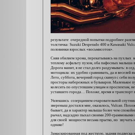
результате очередной попытки подробнее разгля
толстячка: Suzuki Desperado 400 и Kawasaki Vulc
половинки взрослых «восьмисоток».
Сияя обилием хрома, перекатываясь на пухлых к
теплому асфальту пузом, оба пафосных малыша вс
Дорога манит, я не стал долго раздумывать: в сед
мотоцикла: их удобно сравнивать, да и веселей в
Лето, суббота, вечерний город скинул с себя по
просторы набережных и бульваров. Маленькое п
колесить по опустевшим улицам и проспектам, не
уставшего города… Похоже, время и транспорт 
Увлекшись созерцанием очаровательной спутницы
звереныш достался мне, оказалось, Vulcan. Похо
бывает, да и характер малыша более чем спокой
рычал, надсадно пыхал своими 200-граммовыми ци
для своей мощности весьма прытко, но звучать и 
однако!
Замаскированная под жесткую, задняя подвеска и