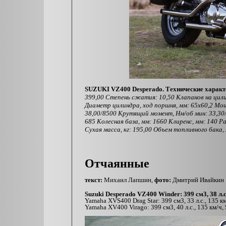
SUZUKI VZ400 Desperado.
Технические характ
399,00 Степень сжатия: 10,50 Клапанов на ци
Диаметр цилиндра, ход поршня, мм: 65x60,2 Мощ
38,00/8500 Крутящий момент, Нм/об мин: 33,30/
685 Колесная база, мм: 1660 Клиренс, мм: 140 Р
Сухая масса, кг: 195,00 Объем топливного бака, 
Отчаянные
текст:
Михаил Лапшин,
фото:
Дмитрий Ивайкин
Suzuki Desperado VZ400 Winder: 399 см3, 38 л.с.
Yamaha XVS400 Drag Star: 399 см3, 33 л.с., 135 к
Yamaha XV400 Virago: 399 см3, 40 л.с., 135 км/ч,