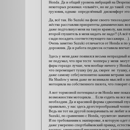
Honda. Да и общий уровень вибраций на Desperad
некоторых режимах «плывёт», но не до такой ст
грузовик, однако определённый дискомфорт это
Да, всё так. Но Suzuki на фоне своего тихоходн
жёстко расставляя приоритеты динамических воз
даже подтолкнул меня на такую крамолу, как поп
второй глушитель в меня кидать не надо!! (А всё-
сзади посадить соответствующего пассажира…).
Очень заметно Suzuki отличается от Honda и по 
дорожник. Да и работа подвесок оставила впеча
Здесь у меня даже появился весьма непраздный 
не подумал, что при тесте чоппера у меня могу
фары гораздо лучше, чем вообще ничего у Honda;
что перемещает тушку (ну да, скорее не тушку, 
даже самому себе) непонятно какими ветрами за
На Shadow у меня даже не возникало мыслей о п
мотоцикла на собственного пилота, что говорит
А вот тормозной потенциал а-ля Honda мне пока
возможностям мотоцикла… Если ездить на все во
необходим. Да и красивой формы сдвоенный глуш
правильно, у нас здесь дрэгстерообразный чопп
Ведь ни тот ни другой поворачивать не любят и 
Suzuki, по сравнению с Honda, «рулится» значите
И по требованиям к экипировке, в которую одет 
даже умеренно спортбайковский прикид, естеств
раскрас, увенчанный внушительным аэродинам