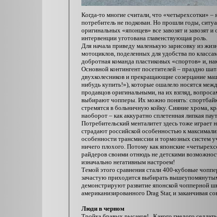
Когда-то многие считали, что «четырехсотки» – 
потребитель не подкован. Но прошли годы, ситуа
оригинальных «японцев» все завозят и завозят и
интервенции уготована главенствующая роль.
Для начала приведу маленькую зарисовку из жиз
мотоциклов, поделенных для удобства по класса
добротная команда пластиковых «спортов» и, на
Основной контингент посетителей – праздно шат
двухколесников и прекращающие созерцание маш
нибудь купить!»), которые ошалело носятся межд
продавцов оригинальными, на их взгляд, вопроса
выбирают чопперы. Их можно понять: спортбайк
стремятся в больничную койку. Сияние хрома, к
наоборот – как аккуратно сплетенная липкая паут
Потребительский менталитет здесь тоже играет 
страдают российской особенностью к максимализ
особенности трансмиссии и тормозных систем уч
ничего плохого. Потому как японские «четырехс
райдеров своими отнюдь не детскими возможностя
изначально негативным настроем!
Темой этого сравнения стали 400-кубовые чопп
зачастую приходится выбирать вышеупомянутым 
демонстрируют развитие японской чопперной шк
американизированного Drag Star, и заканчивая 
Люди в черном
Тройка бравых рысаков!.. Какого гнедого седлат