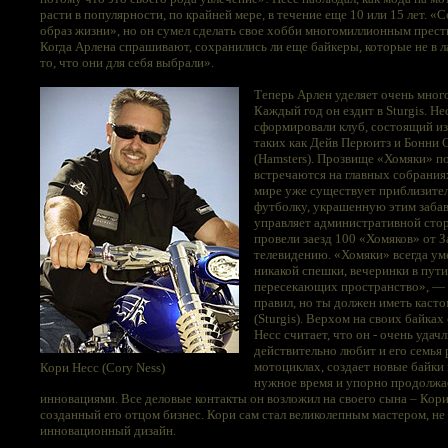
расти в популярности, по крайней мере, в течение еще 10 или 15 лет. 
образ жизни», но он сумел сделать свое хобби многомиллионным прес
Когда Арлена спрашивают, сохранились ли еще байкеры, которые не в ла
то, что они для себя выбрали».
Теперь Арлен уделяет очень много
Каждый год он ездит в Sturgis. Не
сформировали клуб, состоящий из
таких как Дейв Перюитз и Бонни С
(Hamsters). Прозвище «Хомяки» п
встречаются на главных собраниях 
мире уже существует приблизител
футболку, украшенную этим забав
управляет административной стор
провели заезд 100 «Хомяков» от З
телевидению. «Хомяки» всегда уме
никакой спешки, вечеринки в пут
пересекающих пространство», — г
правил, но ты должен иметь каст
(Sturgis). Верхом на своих байках
Несс считает, что он - очень удач
действительно любит и его семья 
мотоциклах, создает новые байки 
Кори Несс (Cory Ness)
нужное время и упорно продолжае
инновациями. Все деловые контакты он возложил на своего сына – Кори, 
созданный его отцом бизнес. Кори сам стал великолепным мастером, н
инновационный дизайн.