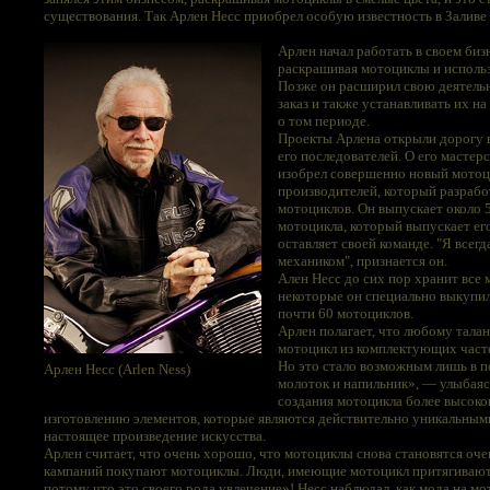
существования. Так Арлен Несс приобрел особую известность в Заливе
Арлен начал работать в своем бизн
раскрашивая мотоциклы и использу
Позже он расширил свою деятельн
заказ и также устанавливать их н
о том периоде.
Проекты Арлена открыли дорогу 
его последователей. О его мастер
изобрел совершенно новый мотоци
производителей, который разрабо
мотоциклов. Он выпускает около 5
мотоцикла, который выпускает его
оставляет своей команде. "Я всег
механиком", признается он.
Ален Несс до сих пор хранит все 
некоторые он специально выкупил 
почти 60 мотоциклов.
Арлен полагает, что любому тала
мотоцикл из комплектующих часте
Но это стало возможным лишь в п
Арлен Несс (Arlen Ness)
молоток и напильник», — улыбаясь
создания мотоцикла более высоко
изготовлению элементов, которые являются действительно уникальными
настоящее произведение искусства.
Арлен считает, что очень хорошо, что мотоциклы снова становятся о
кампаний покупают мотоциклы. Люди, имеющие мотоцикл притягивают
потому что это своего рода увлечение»! Несс наблюдал, как мода на м