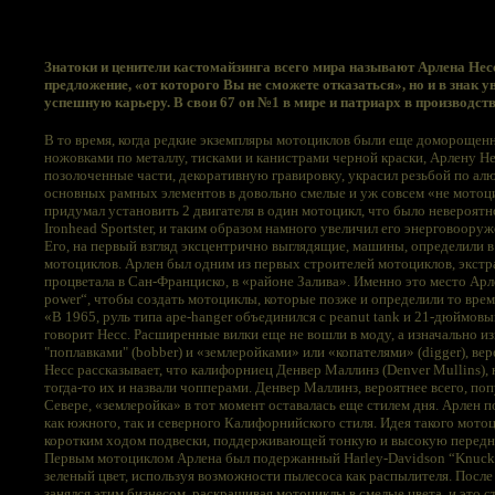
Знатоки и ценители кастомайзинга всего мира называют Арлена Нес
предложение, «от которого Вы не сможете отказаться», но и в знак
успешную карьеру. В свои 67 он №1 в мире и патриарх в производст
В то время, когда редкие экземпляры мотоциклов были еще доморощен
ножовками по металлу, тисками и канистрами черной краски, Арлену Не
позолоченные части, декоративную гравировку, украсил резьбой по а
основных рамных элементов в довольно смелые и уж совсем «не мотоци
придумал установить 2 двигателя в один мотоцикл, что было невероятн
Ironhead Sportster, и таким образом намного увеличил его энерговооруж
Его, на первый взгляд эксцентрично выглядящие, машины, определили в
мотоциклов. Арлен был одним из первых строителей мотоциклов, экстр
процветала в Сан-Франциско, в «районе Залива». Именно это место Арле
power“, чтобы создать мотоциклы, которые позже и определили то время
«В 1965, руль типа ape-hanger объединился с peanut tank и 21-дюймов
говорит Несс. Расширенные вилки еще не вошли в моду, а изначально 
"поплавками" (bobber) и «землеройками» или «копателями» (digger), ве
Несс рассказывает, что калифорниец Денвер Маллинз (Denver Mullins),
тогда-то их и назвали чопперами. Денвер Маллинз, вероятнее всего, п
Севере, «землеройка» в тот момент оставалась еще стилем дня. Арлен 
как южного, так и северного Калифорнийского стиля. Идея такого мотоци
коротким ходом подвески, поддерживающей тонкую и высокую передн
Первым мотоциклом Арлена был подержанный Harley-Davidson “Knuckleh
зеленый цвет, используя возможности пылесоса как распылителя. После
занялся этим бизнесом, раскрашивая мотоциклы в смелые цвета, и это 