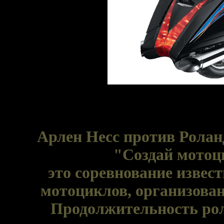
Арлен Несс против Роланд
"Создай мотоцик
это соревнование извес
мотоциклов, организова
Продолжительность рол